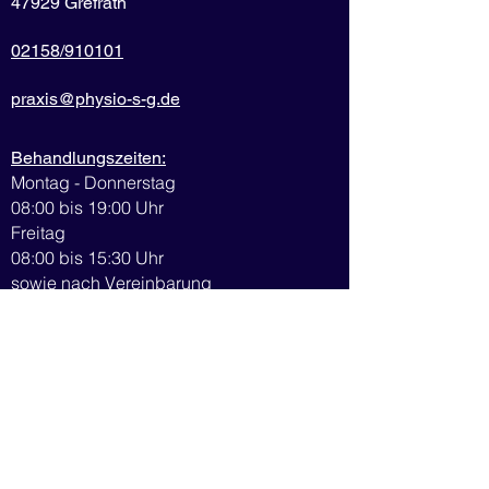
47929 Grefrath
02158/910101
praxis@physio-s-g.de
Behandlungszeiten:
Montag - Donnerstag
08:00 bis 19:00 Uhr
Freitag
08:00 bis 15:30 Uhr
sowie nach Vereinbarung
Telefonische Anmeldung:
Montag - Freitag
09:00 bis 14:00 Uhr
Außerhalb der Anrufzeiten ist der
Anrufbeantworter geschaltet, den wir
regelmäßig abhören.