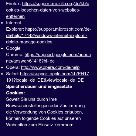
Firefox:
https://support.mozilla.org/de/kb/c
ookies-loeschen-daten-von-websites-
entfernen
Internet
Explorer:
https://support.microsoft.com/de-
de/help/17442/windows-internet-explorer-
delete-manage-cookies
Google
Chrome:
https://support.google.com/accou
nts/answer/61416?hl=de
Opera:
http://www.opera.com/de/help
Safari:
https://support.apple.com/kb/PH17
191?locale=de_DE&viewlocale=de_DE
Speicherdauer und eingesetzte
Cookies:
Soweit Sie uns durch Ihre
Browsereinstellungen oder Zustimmung
die Verwendung von Cookies erlauben,
können folgende Cookies auf unseren
Webseiten zum Einsatz kommen: